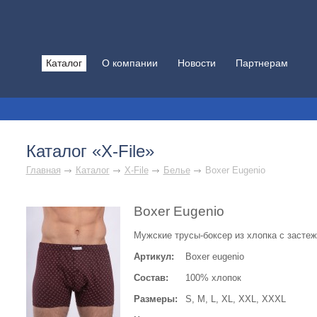
Каталог
О компании
Новости
Партнерам
Каталог «X-File»
Главная
Каталог
X-File
Белье
Boxer Eugenio
Boxer Eugenio
Мужские трусы-боксер из хлопка с застеж
Артикул:
Boxer eugenio
Состав:
100% хлопок
Размеры:
S, M, L, XL, XXL, XXXL