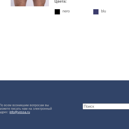
Цвета:
nero
blu
По всем возникшим вопросам вы
можете писать нам на электронный
адрес:
info@vessa.ru