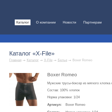
Каталог
О компании
Новости
Партнерам
Каталог «X-File»
Главная
Каталог
X-File
Белье
Boxer Romeo
Boxer Romeo
Мужские трусы-боксер из мягкого хлопка 
Состав: 100% хлопок
Норма упаковки: 1/24
Артикул:
Boxer Romeo