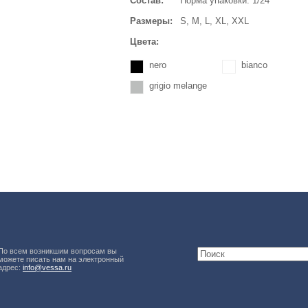
Состав:
Норма упаковки: 1/24
Размеры:
S, M, L, XL, XXL
Цвета:
nero
bianco
grigio melange
По всем возникшим вопросам вы
можете писать нам на электронный
адрес:
info@vessa.ru