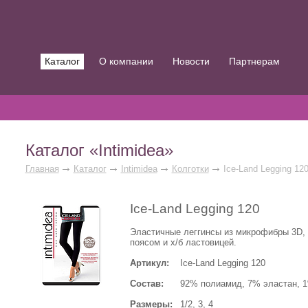
Каталог
О компании
Новости
Партнерам
Каталог «Intimidea»
Главная
Каталог
Intimidea
Колготки
Ice-Land Legging 12
Ice-Land Legging 120
Эластичные леггинсы из микрофибры 3D, 
поясом и х/б ластовицей.
Артикул:
Ice-Land Legging 120
Состав:
92% полиамид, 7% эластан, 
Размеры:
1/2, 3, 4