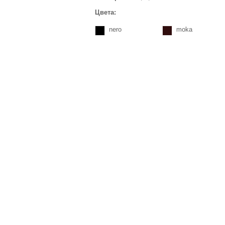
Цвета:
nero
moka